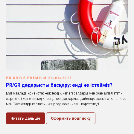
PR DRIVE PREMIUM 20/06/2025
PR/GR дағдарысты басқару: енді не істейміз?
Бұл мақалада кризистік кейстердің негізгі салдары мен оған ықпал ететін
жергілікті және әлемдік трендттер, дағдарысқа дайындық және нақты тетіктер
мен Тәуекелдер картасын әзірлеу механизмі көрсетіледі.
Читать дальше
Оформить подписку